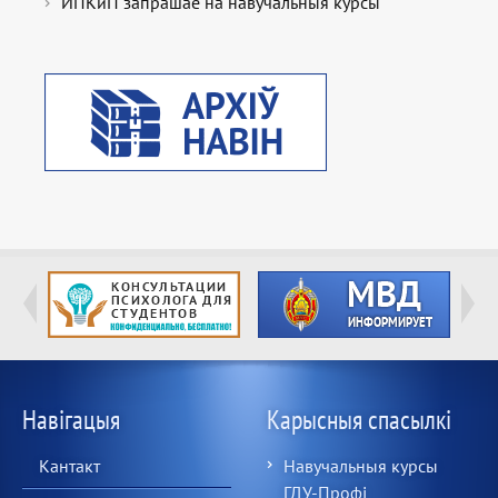
ИПКиП запрашае на навучальныя курсы
Навігацыя
Карысныя спасылкі
Кантакт
Навучальныя курсы
ГДУ-Профі