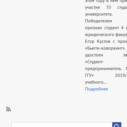
этом году в нем пр
участие 35 студе
университета.
Победителем 
признан студент 4 
юридического факул
Егор Кустов с про
«Бьюти-коворкинг
удостоен зва
«Студент-
предпринимател
ГГУ» 2019/2
учебного…
Подробнее
SubscribeПодписаться
на
SEARCH
Search