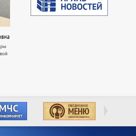
овна
дры
овой