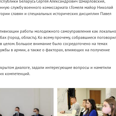
спублики Беларусь Сергей Александрович Шмарловский,
енную службу военного комиссариата г.Гомеля майор Николай
тории славян и специальных исторических дисциплин Павел
ктивизации работы молодежного самоуправления как локальн
абах (город, область). Ко всему прочему, собравшиеся поговори
в целом. Большое внимание было сосредоточено на темах
ужбы в армии, а также о факторах, влияющих на получение
открытом диалоге, задали интересующие вопросы и наметили
их компетенций.