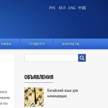
НАУКА
СТУДЕНТУ
КОНТАКТЫ
SEARCH
Search
ОБЪЯВЛЕНИЯ
Китайский язык для
рого
начинающих
никами
ия по