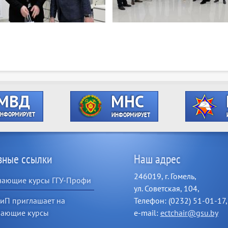
зные ссылки
Наш адрес
246019, г. Гомель,
чающие курсы ГГУ-Профи
ул. Советская, 104,
иП приглашает на
Телефон: (0232) 51-01-17,
чающие курсы
e-mail:
ectchair@gsu.by