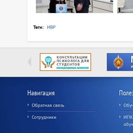
Теги
ИВР
Навигация
Поле
Обратная связь
Обу
Сотрудники
ИПК
обу